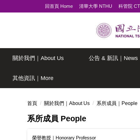
跳
回首頁 Home
清華大學 NTHU
科管院 C
到
主
要
內
容
區
關於我們｜About Us
公告 & 新訊｜News
其他資訊｜More
首頁
關於我們｜About Us
系所成員｜People
系所成員 People
榮譽教授｜Honorary Professor