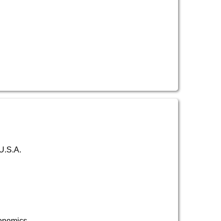
U.S.A.
onomics