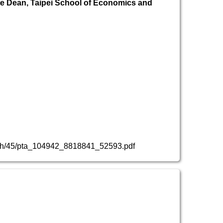
te Dean, Taipei School of Economics and
ttach/45/pta_104942_8818841_52593.pdf