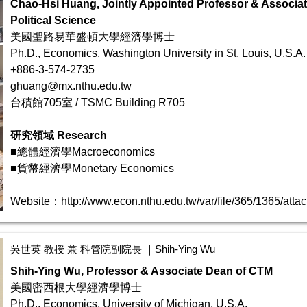
Chao-Hsi Huang,
Jointly Appointed Professor & Associa
Political Science
美國聖路易華盛頓大學經濟學博士
Ph.D., Economics, Washington University in St. Louis, U.S.A.
+886-3-574-2735
ghuang@mx.nthu.edu.tw
台積館705室 / TSMC Building R705
研究領域 Research
■總體經濟學Macroeconomics
■貨幣經濟學Monetary Economics
Website：
http://www.econ.nthu.edu.tw/var/file/365/1365/a
吳世英 教授 兼 科管院副院長 ｜Shih-Ying Wu
Shih-Ying Wu, Professor & Associate Dean of CTM
美國密西根大學經濟學博士
Ph.D., Economics, University of Michigan, U.S.A.