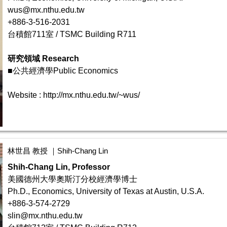
wus@mx.nthu.edu.tw
+886-3-516-2031
台積館711室 / TSMC Building R711
研究領域 Research
■公共經濟學Public Economics
Website :
http://mx.nthu.edu.tw/~wus/
林世昌 教授 ｜Shih-Chang Lin
Shih-Chang Lin, Professor
美國德州大學奧斯汀分校經濟學博士
Ph.D., Economics, University of Texas at Austin, U.S.A.
+886-3-574-2729
slin@mx.nthu.edu.tw