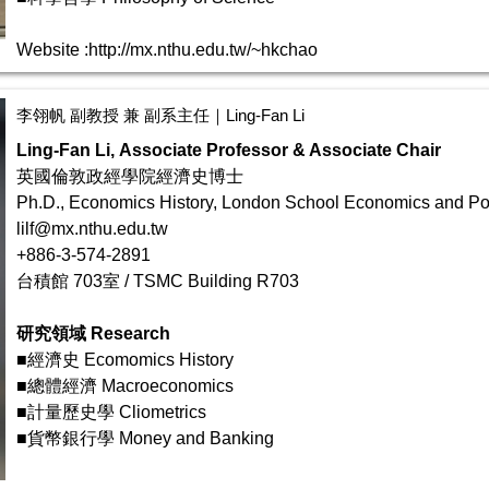
Website :
http://mx.nthu.edu.tw/~hkchao
李翎帆 副教授 兼 副系主任｜Ling-Fan Li
Ling-Fan Li, Associate Professor & Associate Chair
英國倫敦政經學院經濟史博士
Ph.D., Economics History, London School Economics and Pol
lilf@mx.nthu.edu.tw
+886-3-574-2891
台積館 703室 / TSMC Building R703
研究領域 Research
■經濟史 Ecomomics History
■總體經濟 Macroeconomics
■計量歷史學 Cliometrics
■貨幣銀行學 Money and Banking