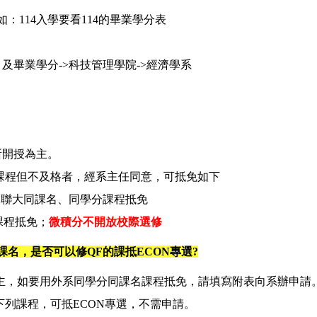
：114入學要看114的畢業學分表
及畢業學分->科技管理學院->經濟學系
所開授為主。
課程但不及格者，經系主任同意，可抵免如下
台聯大同課名、同學分課程抵免
課程抵免；
微積分不開放校際選修
名，是否可以修QF的課抵ECON專選?
為主，如要用外系同學分同課名課程抵免，請填寫
附表
向系辦申請
列課程，可抵
ECON專選，不需申請。