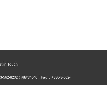
t in Touch
-3-562-8202 分機#34640｜Fax ：+886-3-562-
thu.edu.tw
.site.nthu.edu.tw/