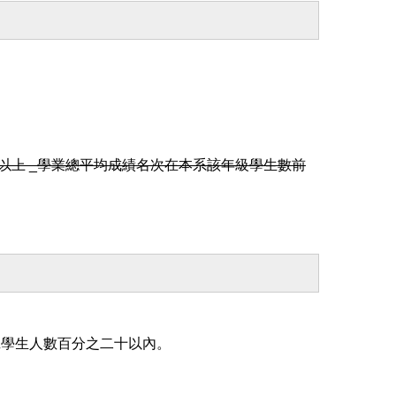
.80以上 _學業總平均成績名次在本系該年級學生數前
班學生人數百分之二十以內。