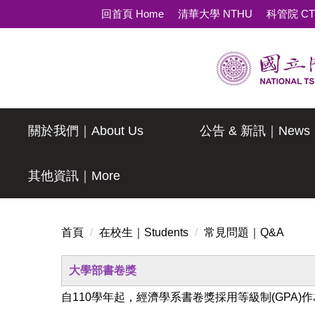
跳
回首頁 Home
清華大學 NTHU
科管院 C
到
主
要
內
容
區
關於我們｜About Us
公告 & 新訊｜News
其他資訊｜More
首頁
在校生｜Students
常見問題｜Q&A
大學部書卷獎
自110學年起，經濟學系書卷獎採用等級制(GPA