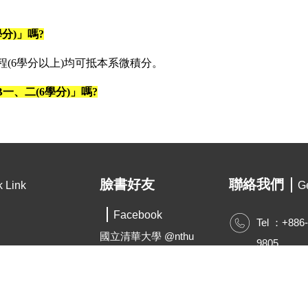
分)」嗎?
(6學分以上)均可抵本系微積分。
一、二(6學分)」嗎?
臉書好友
聯絡我們
k Link
Ge
Facebook
Tel ：+886
國立清華大學 @nthu
9805
國立清華大學經濟學系
econ@my.n
@NTHU.ECON
經濟系系學會
https://econ