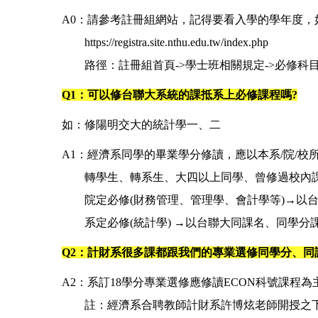
A0：請參考註冊組網站，記得要看入學的學年度，如
https://registra.site.nthu.edu.tw/index.php
路徑：註冊組首頁->學士班相關規定->必修科目
Q1：可以修台聯大系統的課抵系上必修課程嗎?
如：修陽明交大的統計學一、二
A1：經濟系同學的畢業學分修讀，應以本系/院/校
轉學生、轉系生、大四以上同學、曾修過校內
院定必修(財務管理、管理學、會計學等)→以
系定必修(統計學) →以台聯大同課名、同學分
Q2：計財系很多課都跟我們的專業選修同學分、同課
A2：系訂18學分專業選修應修讀ECON科號課程
註：經濟系合聘教師計財系許博炫老師開授之下