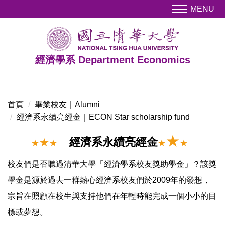
跳
MENU
到
主
要
內
經濟學系 Department Economics
容
區
首頁
畢業校友｜Alumni
經濟系永續亮經金｜ECON Star scholarship fund
★
經濟系永續亮經金
★
★
★
★
★
校友們是否聽過清華大學「經濟學系校友獎助學金」？該獎
學金是源於過去一群熱心經濟系校友們於2009年的發想，
宗旨在照顧在校生與支持他們在年輕時能完成一個小小的目
標或夢想。