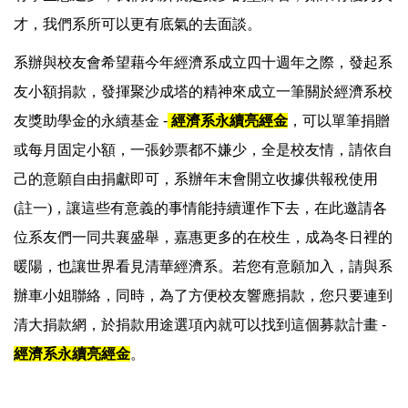
才，我們系所可以更有底氣的去面談。
系辦與校友會希望藉今年經濟系成立四十週年之際，發起系
友小額捐款，發揮聚沙成塔的精神來成立一筆關於經濟系校
友獎助學金的永續基金 -
經濟系永續亮經金
，可以單筆捐贈
或每月固定小額，一張鈔票都不嫌少，全是校友情，請依自
己的意願自由捐獻即可，系辦年末會開立收據供報稅使用
(註一)
，讓這些有意義的事情能持續運作下去，在此邀請各
位系友們一同共襄盛舉，嘉惠更多的在校生，成為冬日裡的
暖陽，也讓世界看見清華經濟系。若您有意願加入，請與系
辦車小姐聯絡，同時，為了方便校友響應捐款，您只要連到
清大捐款網，於捐款用途選項內就可以找到這個募款計畫 -
經濟系永續亮經金
。