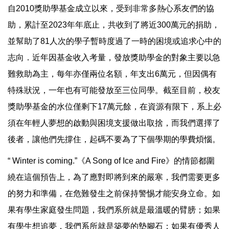
自2010獎助學基金成立以來，受到非常多熱心系友們的協
助，累計至2023年年底止，共收到了將近300萬元的捐助，
並幫助了81人次的學子暫時度過了一時的困境或追求心中的
志向．近年因基金收入考量，發放獎助學金的對象主要以急
難救助為主，每年亦僅兩位名額，年支出6萬元，但因偶有
特殊狀況，一年也有可能發放至三位同學。截至目前，校友
獎助學基金的水位僅剩下17萬元餘，在資源有限下，系上必
須在年輕人夢想的啟動與困境支援做出取捨，而我們選擇了
後者，讓他們先撐住，起碼不要為了下個學期的學費煩惱。
“ Winter is coming.”《A Song of Ice and Fire》的情節都圍
繞在這個預告上，為了應對即將到來的嚴寒，我們需要更多
的努力和準備，在危難發生之前保持警惕才能安身立命。如
果有學生家庭發生問題，我們系所就是最溫暖的臂膀；如果
有學生想追夢，我們系所就是築夢的墊腳石；如果有優秀人