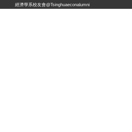
經濟學系校友會@Tsinghuaeconalumni
聯絡我們
Get in Touch
Tel ：+886-3-562-8202 分機#34640｜Fax ：
+886-3-562-9805
econ@my.nthu.edu.tw
https://econ.site.nthu.edu.tw/
300044 新竹市光復路二段101號台積館513室
R513, TSMC Building, No.101, Section 2,
Kuang-Fu Road, Hsinchu 300044, Taiwan
Copyright (c) 2019 National Tsing Hua University ALL RIGHTS