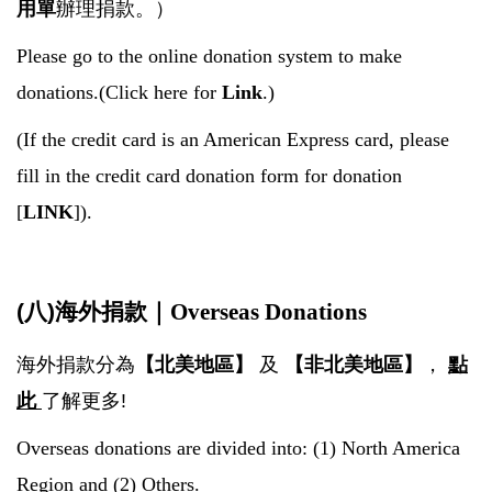
用單
辦理捐款。）
Please go to the online donation system to make
donations.(
Click here for
Link
.
)
(If the credit card is an American Express card, please
fill in the credit card donation form for donation
[
LINK
]).
(八)海外捐款｜
Overseas Donations
海外捐款分為
【
北美地區
】
及
【
非北美地區
】
，
點
此
了解更多!
Overseas donations are divided into:
(1) North America
Region and (2) Others.