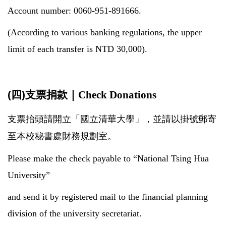
Account number: 0060-951-891666.
(According to various banking regulations, the upper
limit of each transfer is NTD 30,000).
(四)支票捐款｜
Check Donations
支票抬頭請開立「國立清華大學」，並請以掛號郵寄
至本校秘書處財務規劃室。
Please make the check payable to “National Tsing Hua
University”
and send it by registered mail to the financial planning
division of the university secretariat.