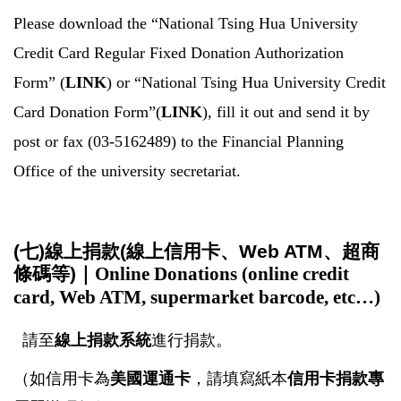
Please download the “National Tsing Hua University
Credit Card Regular Fixed Donation Authorization
Form” (
LINK
) or “National Tsing Hua University Credit
Card Donation Form”(
LINK
), fill it out and send it by
post or fax (03-5162489) to the Financial Planning
Office of the university secretariat.
(七)線上捐款(線上信用卡、Web ATM、超商
條碼等)｜
Online Donations (online credit
card, Web ATM, supermarket barcode, etc…)
請至
線上捐款系統
進行捐款。
（如信用卡為
美國運通卡
，請填寫紙本
信用卡捐款專