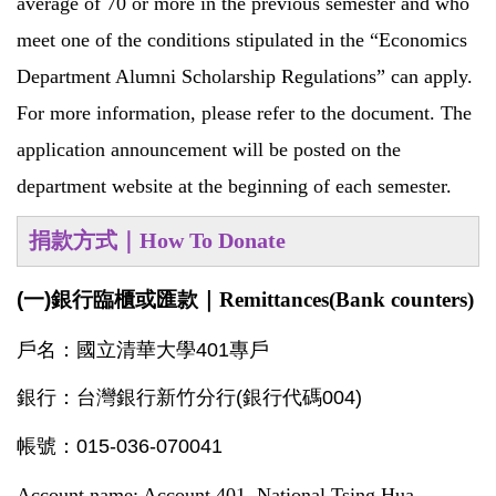
average of 70 or more in the previous semester and who
meet one of the conditions stipulated in the “Economics
Department Alumni Scholarship Regulations” can apply.
For more information, please refer to the document. The
application announcement will be posted on the
department website at the beginning of each semester.
捐款方式｜
How To Donate
(一)銀行臨櫃或匯款｜
Remittances(Bank counters)
戶名：國立清華大學401專戶
銀行：台灣銀行新竹分行(銀行代碼004)
帳號：015-036-070041
Account name: Account 401, National Tsing Hua