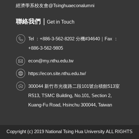
經濟學系校友會@Tsinghuaeconalumni
聯絡我們
Get in Touch
Tel ：+886-3-562-8202 分機#34640｜Fax ：
+886-3-562-9805
econ@my.nthu.edu.tw
https://econ.site.nthu.edu.tw/
300044 新竹市光復路二段101號台積館513室
R513, TSMC Building, No.101, Section 2,
Kuang-Fu Road, Hsinchu 300044, Taiwan
Copyright (c) 2019 National Tsing Hua University ALL RIGHTS