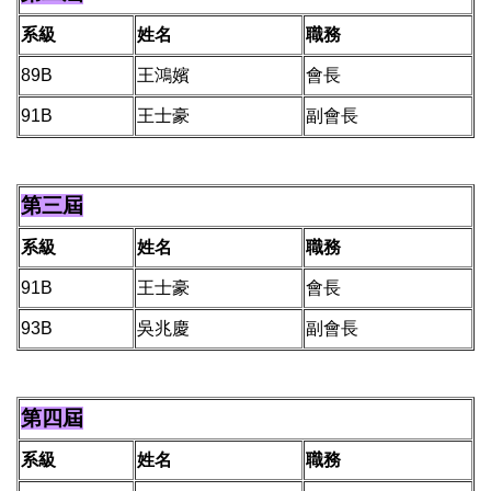
系級
姓名
職務
89B
王鴻嬪
會長
91B
王士豪
副會長
第三屆
系級
姓名
職務
91B
王士豪
會長
93B
吳兆慶
副會長
第四屆
系級
姓名
職務