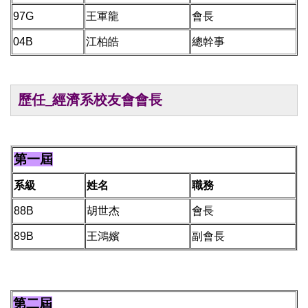
97G
王軍龍
會長
04B
江柏皓
總幹事
歷任
_經濟系校友會會長
第一屆
系級
姓名
職務
88B
胡世杰
會長
89B
王鴻嬪
副會長
第二屆