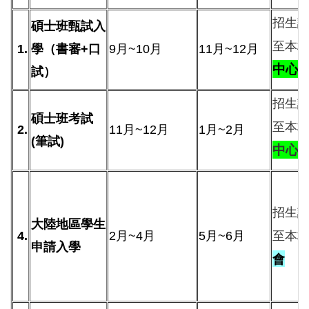
招生
碩士班甄試入
至本
1.
學（書審+口
9月~10月
11月~12月
中心
試）
招生
碩士班考試
至本
2.
11月~12月
1月~2月
(筆試)
中心
招生
大陸地區學生
至本
4.
2月~4月
5月~6月
申請入學
會