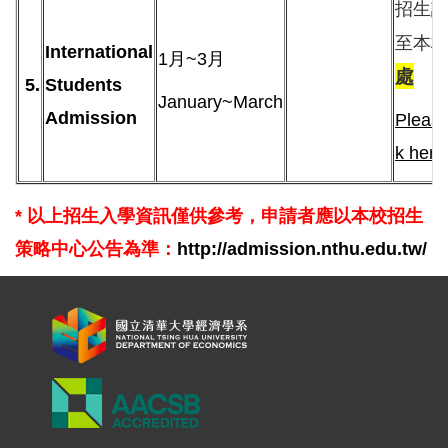
招生
至本
International
1月~3月
處
5.
Students
January~March
Admission
Pleas
k here
* 以上招生入學資訊僅供參考，申請者應以本校招生
策略中心
公告為準：
http://admission.nthu.edu.tw/