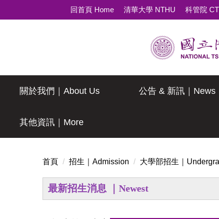
跳
回首頁 Home
清華大學 NTHU
科管院 C
到
主
要
內
容
區
關於我們｜About Us
公告 & 新訊｜News
其他資訊｜More
首頁
招生｜Admission
大學部招生｜Undergrad
最新招生消息 ｜Newest