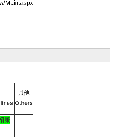
tw/Main.aspx
其他
lines
Others
招策