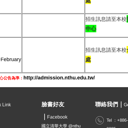
處
招生訊息請至本校
中心
招生訊息請至本校
處
~
February
http://admission.nthu.edu.tw/
心
公告為準：
臉書好友
聯絡我們
k Link
Ge
Facebook
Tel ：+886
國立清華大學 @nthu