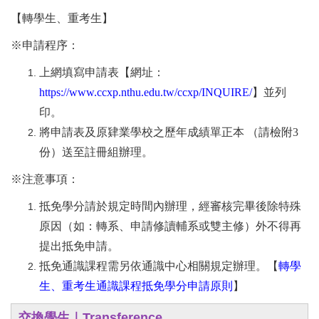
【轉學生、重考生】
※
申請程序：
上網填寫申請表【網址：
https://www.ccxp.nthu.edu.tw/ccxp/INQUIRE/
】並列
印。
將申請表及原肄業學校之歷年成績單正本 （請檢附3
份）送至註冊組辦理。
※
注意事項：
抵免學分請於規定時間內辦理，經審核完畢後除特殊
原因（如：轉系、申請修讀輔系或雙主修）外不得再
提出抵免申請。
抵免通識課程需另依通識中心相關規定辦理。【
轉學
生、重考生通識課程抵免學分申請原則
】
交換學生｜
Transference