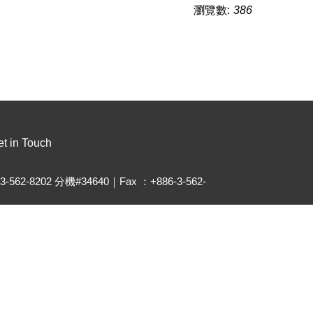
瀏覽數:
386
t in Touch
-3-562-8202 分機#34640｜Fax ：+886-3-562-
thu.edu.tw
.site.nthu.edu.tw/
 新竹市光復路二段101號台積館513室
 Building, No.101, Section 2, Kuang-Fu Road,