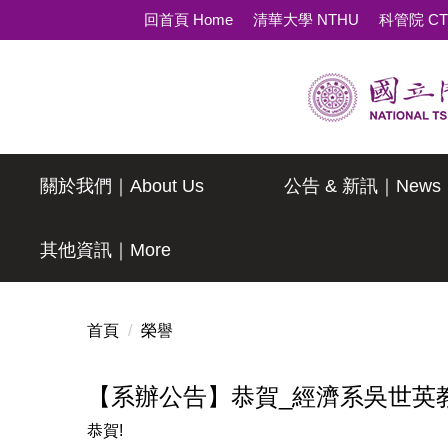
跳
回首頁 Home
清華大學 NTHU
科管院 C
到
主
要
內
容
區
關於我們｜About Us
公告 & 新訊｜News
其他資訊｜More
首頁
榮譽
【系辦公告】恭賀_經濟系吳世英教
恭賀!