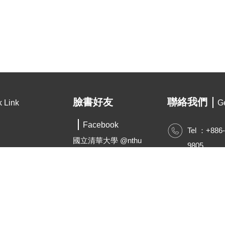
臉書好友
聯絡我們
k Link
Ge
Facebook
Tel ：+886
國立清華大學 @nthu
9805
國立清華大學經濟學系
econ@my.n
@NTHU.ECON
經濟系系學會
https://econ
@econstudents
300044
經濟學系校友會
@Tsinghuaeconalumni
R513, TSMC