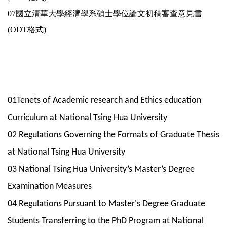
07國立清華大學經濟學系碩士學位論文初稿審查意見書
(ODT格式)
01Tenets of Academic research and Ethics education
Curriculum at National Tsing Hua University
02 Regulations Governing the Formats of Graduate Thesis
at National Tsing Hua University
03 National Tsing Hua University’s Master’s Degree
Examination Measures
04 Regulations Pursuant to Master's Degree Graduate
Students Transferring to the PhD Program at National