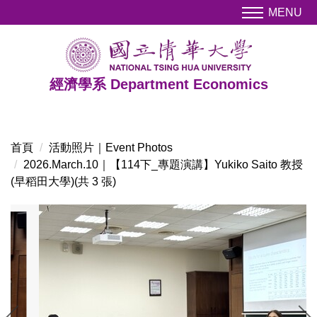
跳
MENU
到
主
要
內
經濟學系 Department Economics
容
區
首頁
活動照片｜Event Photos
2026.March.10｜【114下_專題演講】Yukiko Saito 教授
(早稻田大學)(共 3 張)