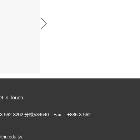
t in Touch
-3-562-8202 分機#34640｜Fax ：+886-3-562-
thu.edu.tw