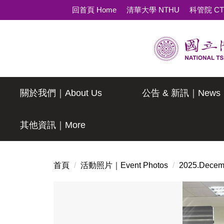
跳
回首頁 Home
清華大學 NTHU
科管院 C
到
主
要
內
容
區
關於我們｜About Us
公告 & 新訊｜News
其他資訊｜More
首頁
活動照片｜Event Photos
2025.De