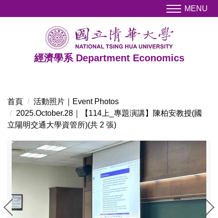
跳
MENU
到
主
要
內
經濟學系 Department Economics
容
區
首頁
活動照片｜Event Photos
2025.October.28｜【114上_專題演講】陳柏安教授(國
立陽明交通大學資管所)(共 2 張)